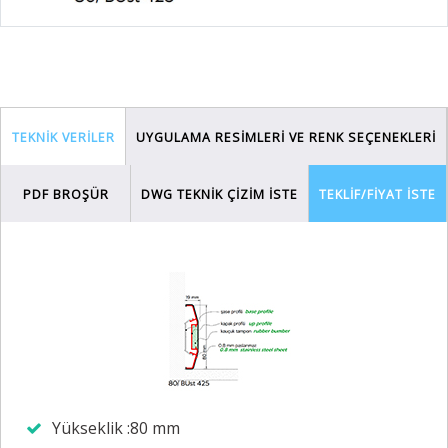
TEKNİK VERİLER
UYGULAMA RESİMLERİ VE RENK SEÇENEKLERİ
PDF BROŞÜR
DWG TEKNİK ÇİZİM İSTE
TEKLİF/FİYAT İSTE
Yükseklik :80 mm