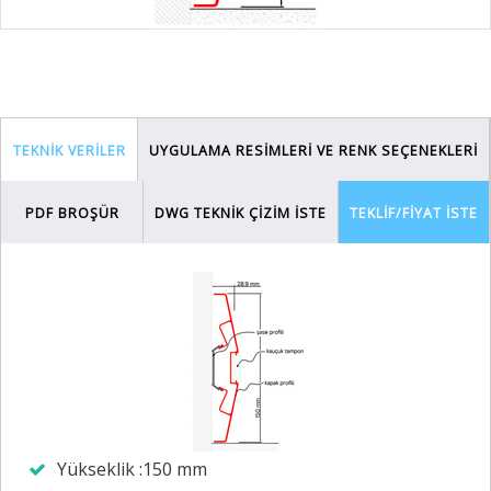
TEKNİK VERİLER
UYGULAMA RESİMLERİ VE RENK SEÇENEKLERİ
PDF BROŞÜR
DWG TEKNİK ÇİZİM İSTE
TEKLİF/FİYAT İSTE
Yükseklik :150 mm